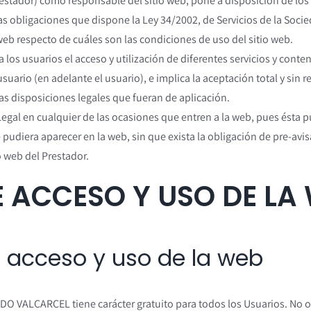
ador) cómo responsable del sitio web, pone a disposición de los u
s obligaciones que dispone la Ley 34/2002, de Servicios de la Socie
 web respecto de cuáles son las condiciones de uso del sitio web.
os usuarios el acceso y utilización de diferentes servicios y conten
ario (en adelante el usuario), e implica la aceptación total y sin r
ras disposiciones legales que fueran de aplicación.
gal en cualquier de las ocasiones que entren a la web, pues ésta pu
 pudiera aparecer en la web, sin que exista la obligación de pre-avi
o web del Prestador.
E ACCESO Y USO DE LA
el acceso y uso de la web
DO VALCARCEL tiene carácter gratuito para todos los Usuarios. No ob