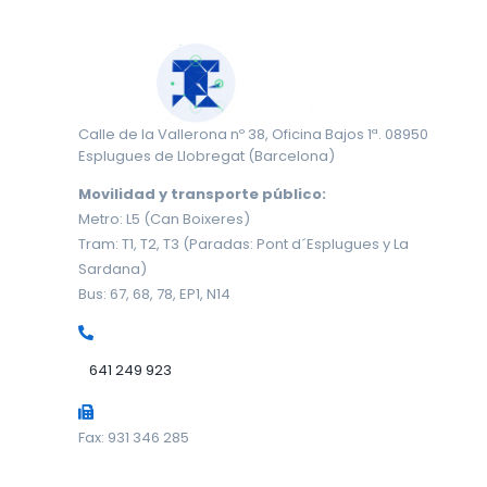
Calle de la Vallerona nº 38, Oficina Bajos 1ª. 08950
Esplugues de Llobregat (Barcelona)
Movilidad y transporte público:
Metro: L5 (Can Boixeres)
Tram: T1, T2, T3 (Paradas: Pont d´Esplugues y La
Sardana)
Bus: 67, 68, 78, EP1, N14
641 249 923
Fax: 931 346 285