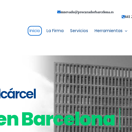
mnevado@procuradorbarcelona.es
641 
Inicio
La Firma
Servicios
Herramientas
cárcel